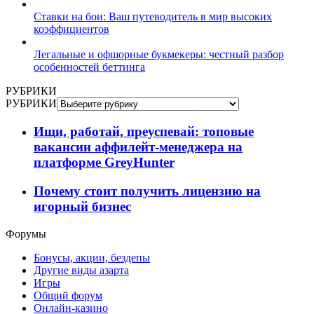
Ставки на бои: Ваш путеводитель в мир высоких
коэффициентов
Легальные и офшорные букмекеры: честный разбор
особенностей беттинга
РУБРИКИ
РУБРИКИ
Ищи, работай, преуспевай: топовые
вакансии аффилейт-менеджера на
платформе GreyHunter
Почему стоит получить лицензию на
игорный бизнес
Форумы
Бонусы, акции, бездепы
Другие виды азарта
Игры
Общий форум
Онлайн-казино